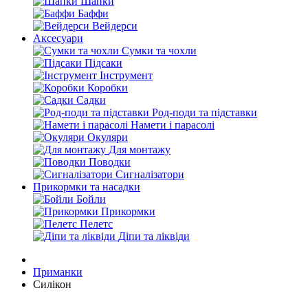
Шапки
Баффи
Вейдерси
Аксесуари
Сумки та чохли
Підсаки
Інструмент
Коробки
Садки
Род-поди та підставки
Намети і парасолі
Окуляри
Для монтажу
Поводки
Сигналізатори
Прикормки та насадки
Бойли
Прикормки
Пелетс
Діпи та ліквіди
Приманки
Силікон