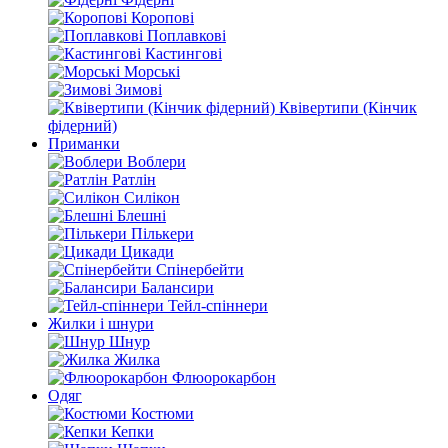
Коропові
Поплавкові
Кастингові
Морські
Зимові
Квівертипи (Кінчик
фідерний)
Приманки
Воблери
Ратлін
Силікон
Блешні
Пількери
Цикади
Спінербейти
Балансири
Тейл-спіннери
Жилки і шнури
Шнур
Жилка
Флюорокарбон
Одяг
Костюми
Кепки