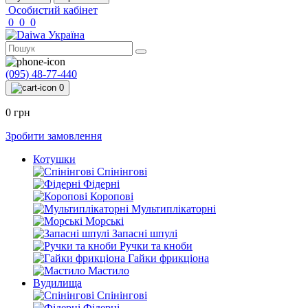
Особистий кабінет
0
0
0
(095) 48-77-440
0
0 грн
Зробити замовлення
Котушки
Спінінгові
Фідерні
Коропові
Мультиплікаторні
Морські
Запасні шпулі
Ручки та кноби
Гайки фрикціона
Мастило
Вудилища
Спінінгові
Фідерні