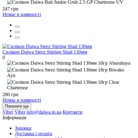
247 грн
Немає в наявності
Силікон Daiwa Steez Stirring Shad 130мм
0
280 грн
Немає в наявності
Показати ще
Viber
Viber
info@daiwa.in.ua
Контакти
Інформація
Знижки
Доставка і оплата