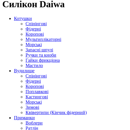
Силікон Daiwa
Котушки
Спінінгові
Фідерні
Коропові
Мультиплікаторні
Морські
Запасні шпулі
Ручки та кноби
Гайки фрикціона
Мастило
Вудилище
Спінінгові
Фідерні
Коропові
Поплавкові
Кастингові
Морські
Зимові
Квівертипи (Кінчик фідерний)
Приманки
Воблери
Ратлін