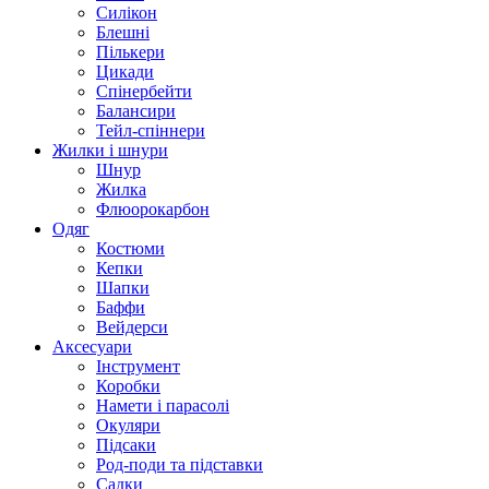
Силікон
Блешні
Пількери
Цикади
Спінербейти
Балансири
Тейл-спіннери
Жилки і шнури
Шнур
Жилка
Флюорокарбон
Одяг
Костюми
Кепки
Шапки
Баффи
Вейдерси
Аксесуари
Інструмент
Коробки
Намети і парасолі
Окуляри
Підсаки
Род-поди та підставки
Садки